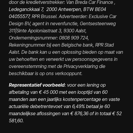
door de kredietverstrekker: Van Breda Car Finance ,
Ledeganckkaai 7, 2000 Antwerpen
,
BTW BE04
04055577
, RPR Brussel. Adverteerder: Exclusive Car
Design BV, agent in nevenfunctie, Gentsesteenweg
311|Sinte Apoloniastraat 3, 9300 Aalst,
Ondernemingsnummer: 0808 909 724,
Rekeningnummer bij een Belgische bank, RPR Stad
Aalst. De bank kan u een oplossing bieden op maat van
uw behoeften en verwerkt uw persoonsgegevens in
overeenstemming met de Privacyverklaring die
beschikbaar is op ons verkooppunt.
Representatief voorbeeld
: voor een lening op
afbetaling van € 45 000 met een looptijd van 60
maanden aan een jaarlijks kostenpercentage en vaste
actuariële debetrentevoet van 6,49% betaal je 60
maandelijkse aflossingen van € 876,36 of in totaal € 52
581,60.