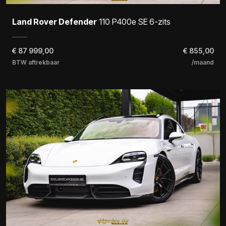
Land Rover Defender
110 P400e SE 6-zits
€
87 999,00
€ 855,00
BTW aftrekbaar
/maand