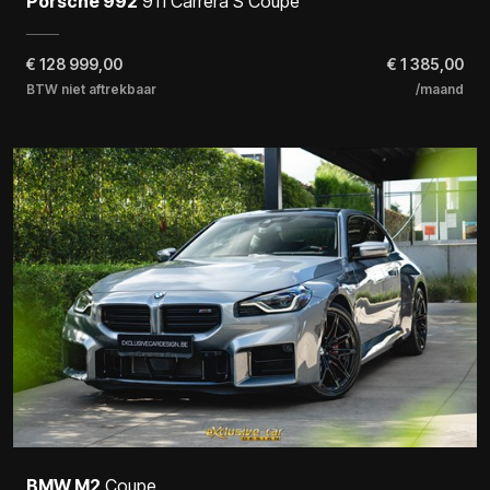
Porsche 992
911 Carrera S Coupe
€
128 999,00
€ 1 385,00
BTW niet aftrekbaar
/maand
BMW M2
Coupe