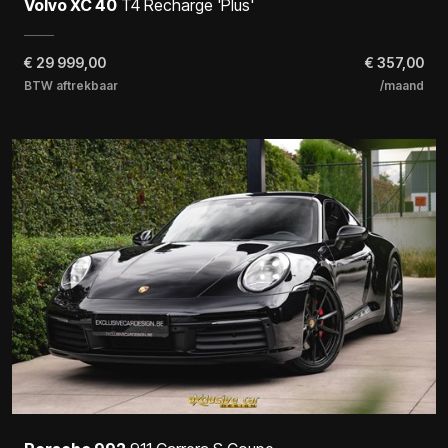
Volvo XC 40
T4 Recharge 'Plus'
€
29 999,00
€ 357,00
BTW aftrekbaar
/maand